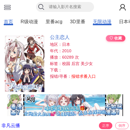
首页
R级动漫
里番acg
3D里番
无限动漫
日本
公主恋人
♡ 收藏
地区：日本
年代：2010
播放：60289 次
标签：校园 后宫 美少女
下载：
报错/寻番：
报错求番入口
非凡云播
正序
倒序