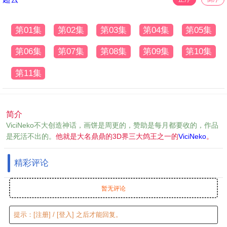
第01集
第02集
第03集
第04集
第05集
第06集
第07集
第08集
第09集
第10集
第11集
简介
ViciNeko不大创造神话，画饼是周更的，赞助是每月都要收的，作品
是死活不出的。
他就是大名鼎鼎的3D界三大鸽王之一的
ViciNeko
。
精彩评论
暂无评论
提示：
[注册]
/
[登入]
之后才能回复。