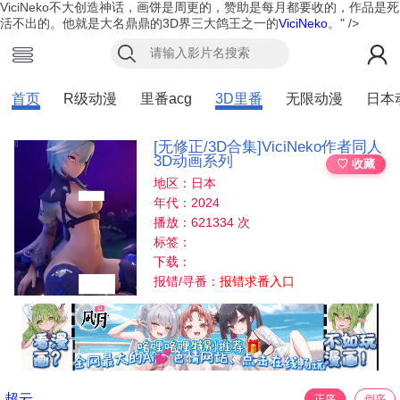
ViciNeko不大创造神话，画饼是周更的，赞助是每月都要收的，作品是死
活不出的。他就是大名鼎鼎的3D界三大鸽王之一的
ViciNeko
。" />
首页
R级动漫
里番acg
3D里番
无限动漫
日本
[无修正/3D合集]ViciNeko作者同人
3D动画系列
♡ 收藏
地区：日本
年代：2024
播放：621334 次
标签：
下载：
报错/寻番：
报错求番入口
超云
正序
倒序